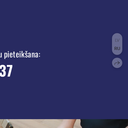
LV
RU
u pieteikšana:
37