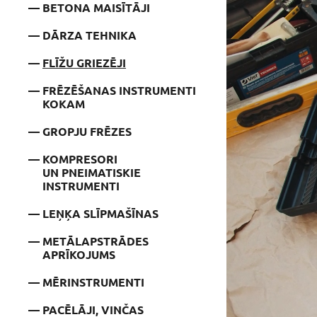
BETONA MAISĪTĀJI
DĀRZA TEHNIKA
FLĪŽU GRIEZĒJI
FRĒZĒŠANAS INSTRUMENTI
KOKAM
GROPJU FRĒZES
KOMPRESORI
UN PNEIMATISKIE
INSTRUMENTI
LEŅĶA SLĪPMAŠĪNAS
METĀLAPSTRĀDES
APRĪKOJUMS
MĒRINSTRUMENTI
PACĒLĀJI, VINČAS