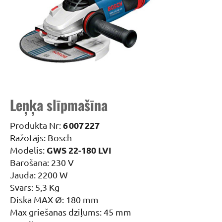
Leņķa slīpmašīna
6 007 227
Produkta Nr:
Ražotājs: Bosch
GWS 22-180 LVI
Modelis:
Barošana: 230 V
Jauda: 2200 W
Svars: 5,3 Kg
Diska MAX Ø: 180 mm
Max griešanas dziļums: 45 mm