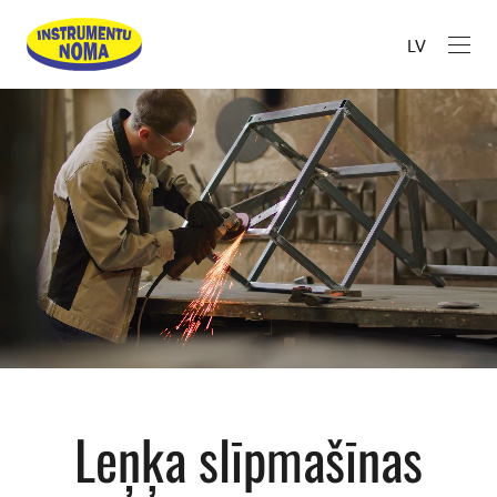
LV
Leņķa slīpmašīnas