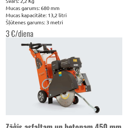
Svars: 2,2 Kg
Mucas garums: 680 mm
Mucas kapacitāte: 13,2 litri
Šļūtenes garums: 3 metri
3 €/diena
Zāģis asfaltam un betonam 450 mm