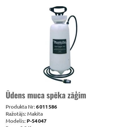
Ūdens muca spēka zāģim
6 011 586
Produkta Nr:
Ražotājs: Makita
P-54 047
Modelis: