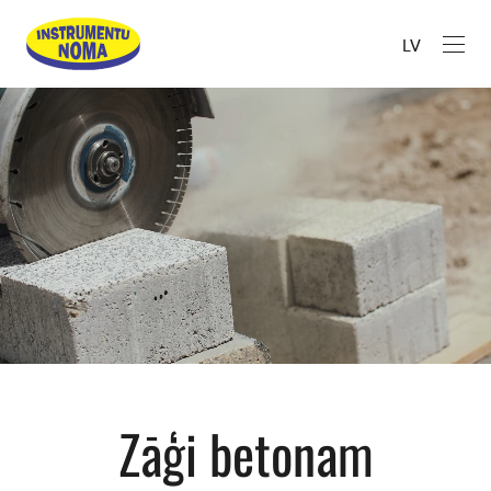
LV
Zāģi betonam