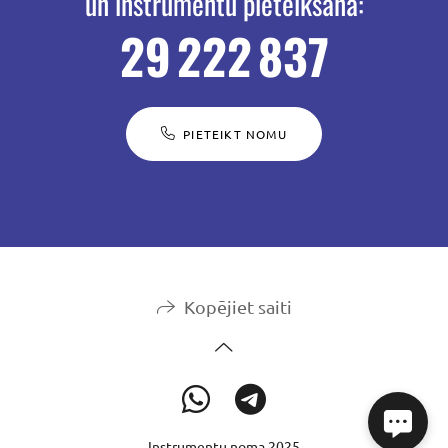
un instrumentu pieteikšana:
29 222 837
PIETEIKT NOMU
Kopējiet saiti
Instrumentu noma 2025