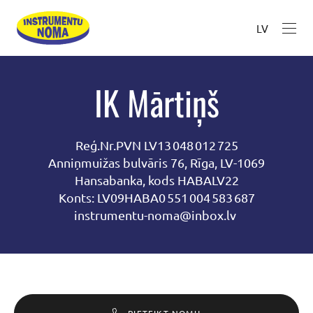
LV
IK Mārtiņš
Reģ.Nr.PVN LV13 048 012 725
Anniņmuižas bulvāris 76, Rīga, LV-1069
Hansabanka, kods HABALV22
Konts: LV09HABA0 551 004 583 687
instrumentu-noma@inbox.lv
PIETEIKT NOMU