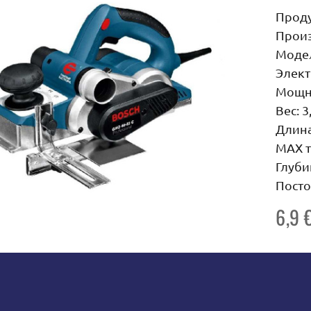
Прод
Произ
Моде
Элект
Мощн
Вес: 3
Длина
MAX т
Глуби
Посто
6,9 