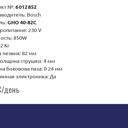
6 012 852
укт №:
водитель: Bosch
GHO 40-82C
ль:
ропитание: 230 V
ость: 850W
,2 Кг
 лезвия: 82 мм
олщина струшки: 4 мм
на боковова паза: 0-24 мм
янная электроника: Да
€/день