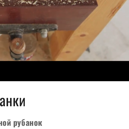
анки
ной рубанок